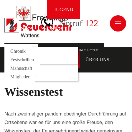
AUSRÜSTUNG
JUGEND
ÜBER UNS
Notruf
122
CHRONIK
KONTAKT
NEWS
Galerie
Fahrzeuge
Kommando
Chronik
AKTUELLES
EINSÄTZE
AUSRÜSTUNG
Rollcontainer
Funktionäre
Festschriften
JUGEND
ÜBER UNS
Mannschaft
CHRONIK
KONTAKT
Mitglieder
Wissenstest
Nach zweimaliger pandemiebedingter Durchführung auf
Ortsebene war es für uns eine große Freude, den
Wissenstest der Feuerwehrjugend wieder gemeinsam