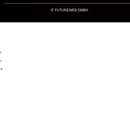
©
FUTUREWEB GMBH
‹
›
×