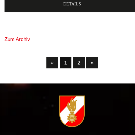
DETAILS
Zum Archiv
«
1
2
»