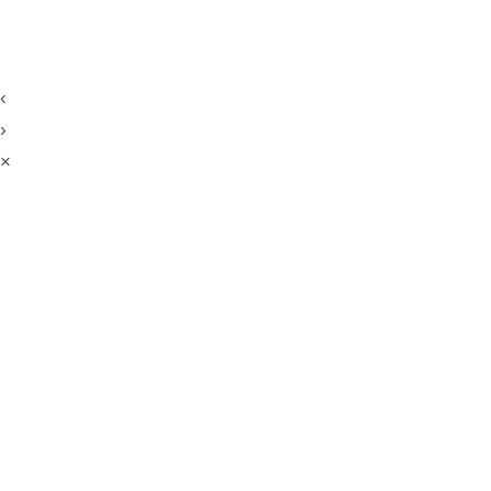
‹
›
×