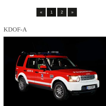
«
1
2
»
KDOF-A