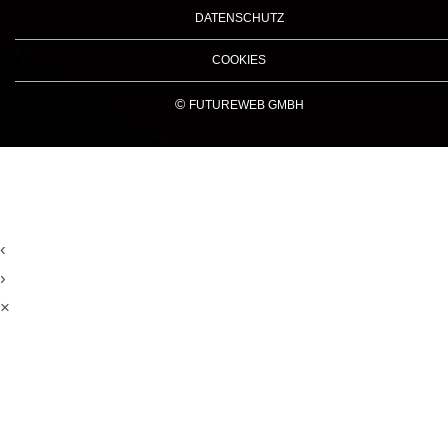
DATENSCHUTZ
COOKIES
©
FUTUREWEB GMBH
‹
›
×