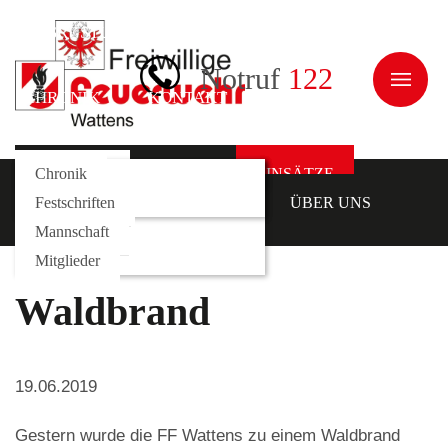
AUSRÜSTUNG
JUGEND
ÜBER UNS
Notruf
122
CHRONIK
KONTAKT
NEWS
Galerie
Fahrzeuge
Kommando
Chronik
AKTUELLES
EINSÄTZE
AUSRÜSTUNG
Rollcontainer
Funktionäre
Festschriften
JUGEND
ÜBER UNS
Mannschaft
CHRONIK
KONTAKT
Mitglieder
Waldbrand
19.06.2019
Gestern wurde die FF Wattens zu einem Waldbrand