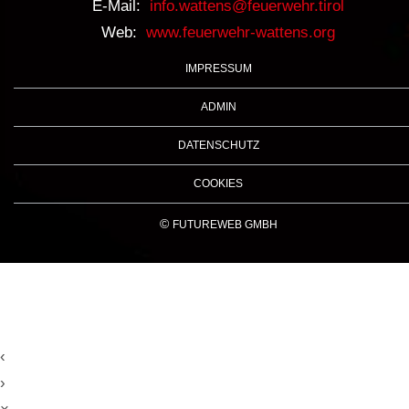
E-Mail:
info.wattens@feuerwehr.tirol
Web:
www.feuerwehr-wattens.org
IMPRESSUM
ADMIN
DATENSCHUTZ
COOKIES
©
FUTUREWEB GMBH
‹
›