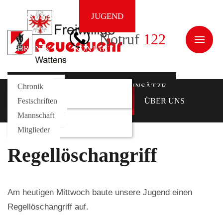
AUSRÜSTUNG
JUGEND
ÜBER UNS
Notruf
122
CHRONIK
KONTAKT
NEWS
Galerie
Fahrzeuge
Kommando
Chronik
AKTUELLES
EINSÄTZE
AUSRÜSTUNG
Rollcontainer
Funktionäre
Festschriften
JUGEND
ÜBER UNS
Mannschaft
CHRONIK
KONTAKT
Mitglieder
Regellöschangriff
Am heutigen Mittwoch baute unsere Jugend einen
Regellöschangriff auf.