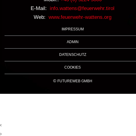
E-Mail:
info.wattens@feuerwehr.tirol
Web:
www.feuerwehr-wattens.org
IMPRESSUM
ADMIN
DATENSCHUTZ
COOKIES
©
FUTUREWEB GMBH
‹
›