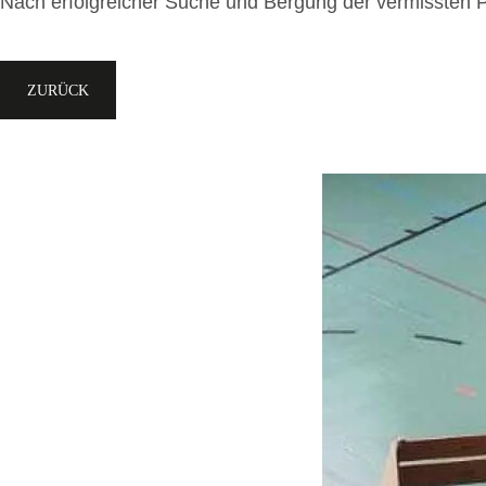
Nach erfolgreicher Suche und Bergung der vermissten 
ZURÜCK