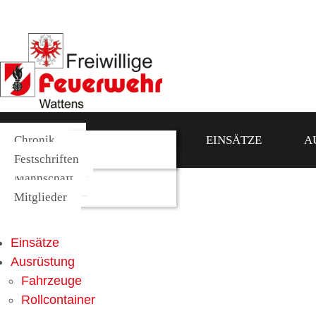
Galerie
Fahrzeuge
Kommando
Chronik
NEWS
AKTUELLES
EINSÄTZE
A
Rollcontainer
Funktionäre
Festschriften
News
Mannschaft
Aktuelles
Mitglieder
Galerie
Einsätze
Ausrüstung
Fahrzeuge
Rollcontainer