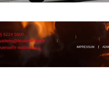
) 5224 5800
wattens@feuerwehr.tirol
uerwehr-wattens.org
IMPRESSUM
ADM