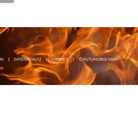
©
IN
DATENSCHUTZ
COOKIES
FUTUREWEB GMBH