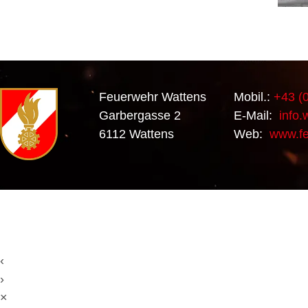
Feuerwehr Wattens
Mobil.:
+43 (0
Garbergasse 2
E-Mail:
info.
6112 Wattens
Web:
www.fe
‹
›
×