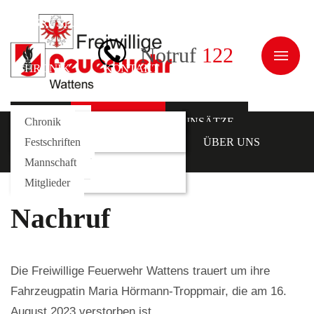
AUSRÜSTUNG
JUGEND
ÜBER UNS
Notruf
122
CHRONIK
KONTAKT
NEWS
Galerie
Fahrzeuge
Kommando
Chronik
AKTUELLES
EINSÄTZE
AUSRÜSTUNG
Rollcontainer
Funktionäre
Festschriften
JUGEND
ÜBER UNS
Mannschaft
CHRONIK
KONTAKT
Mitglieder
Nachruf
Die Freiwillige Feuerwehr Wattens trauert um ihre
Fahrzeugpatin Maria Hörmann-Troppmair, die am 16.
August 2023 verstorben ist.