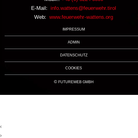
E-Mail:
info.wattens@feuerwehr.tirol
Web:
www.feuerwehr-wattens.org
IMPRESSUM
ADMIN
DATENSCHUTZ
COOKIES
©
FUTUREWEB GMBH
‹
›