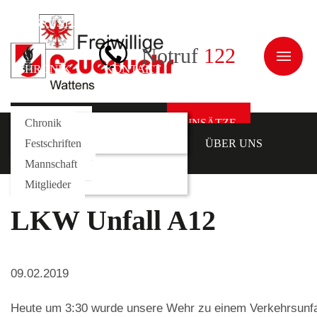
AUSRÜSTUNG
JUGEND
ÜBER UNS
Notruf
122
CHRONIK
KONTAKT
NEWS
Galerie
Fahrzeuge
Kommando
Chronik
AKTUELLES
EINSÄTZE
AUSRÜSTUNG
Rollcontainer
Funktionäre
Festschriften
JUGEND
ÜBER UNS
Mannschaft
CHRONIK
KONTAKT
Mitglieder
LKW Unfall A12
09.02.2019
Heute um 3:30 wurde unsere Wehr zu einem Verkehrsunfa