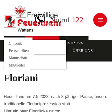
AUSRÜSTUNG
JUGEND
ÜBER UNS
Notruf
122
CHRONIK
KONTAKT
NEWS
Galerie
Fahrzeuge
Kommando
Chronik
AKTUELLES
EINSÄTZE
AUSRÜSTUNG
Rollcontainer
Funktionäre
Festschriften
JUGEND
ÜBER UNS
Mannschaft
CHRONIK
KONTAKT
Mitglieder
Floriani
Heuer fand am 7.5.2023, nach 3-jähriger Pause, unsere
traditionelle Florianiprozession statt.
Hier ein paar Eindrücke davon.