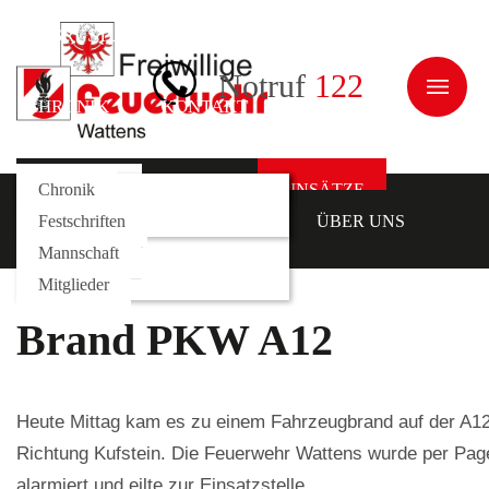
AUSRÜSTUNG
JUGEND
ÜBER UNS
Notruf
122
CHRONIK
KONTAKT
NEWS
Galerie
Fahrzeuge
Kommando
Chronik
AKTUELLES
EINSÄTZE
AUSRÜSTUNG
Rollcontainer
Funktionäre
Festschriften
JUGEND
ÜBER UNS
Mannschaft
CHRONIK
KONTAKT
Mitglieder
Brand PKW A12
Heute Mittag kam es zu einem Fahrzeugbrand auf der A1
Richtung Kufstein. Die Feuerwehr Wattens wurde per Pag
alarmiert und eilte zur Einsatzstelle.