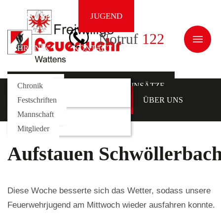
AUSRÜSTUNG
JUGEND
ÜBER UNS
Notruf
122
CHRONIK
KONTAKT
NEWS
Galerie
Fahrzeuge
Kommando
Chronik
AKTUELLES
EINSÄTZE
AUSRÜSTUNG
Rollcontainer
Funktionäre
Festschriften
JUGEND
ÜBER UNS
Mannschaft
CHRONIK
KONTAKT
Mitglieder
Aufstauen Schwöllerbach
Diese Woche besserte sich das Wetter, sodass unsere
Feuerwehrjugend am Mittwoch wieder ausfahren konnte.