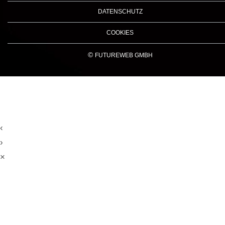
DATENSCHUTZ
COOKIES
©
FUTUREWEB GMBH
‹
›
×