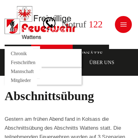
AUSRÜSTUNG
JUGEND
ÜBER UNS
Notruf
122
CHRONIK
KONTAKT
NEWS
Galerie
Fahrzeuge
Kommando
Chronik
AKTUELLES
EINSÄTZE
AUSRÜSTUNG
Rollcontainer
Funktionäre
Festschriften
JUGEND
ÜBER UNS
Mannschaft
CHRONIK
KONTAKT
Mitglieder
Abschnittsübung
Gestern am frühen Abend fand in Kolsass die
Abschnittsübung des Abschnitts Wattens statt. Die
teilnehmenden Feuerwehren wurden auf 3 Szenarien