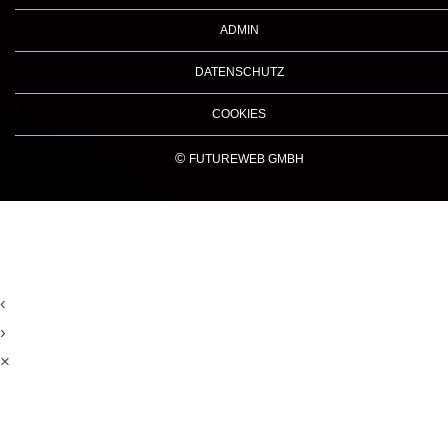
ADMIN
DATENSCHUTZ
COOKIES
©
FUTUREWEB GMBH
‹
›
×