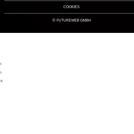
COOKIES
©
FUTUREWEB GMBH
‹
›
×